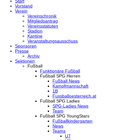
Start
Vorstand
Verein
Vereinschronik
Mitgliedsantrag
Vereinsstatuten
Stadion
Kantine
Veranstaltungsausschuss
Sponsoren
Presse
Archiv
Sektionen
Fußball
Funktionäre Fußball
Fußball SPG Herren
Fußball News
Kampfmannschaft
1B
Fussballoesterreich.at
Fußball SPG Ladies
SPG-Ladies News
Team
Fußball SPG YoungStars
Fußballkindergarten
News
Teams
U7