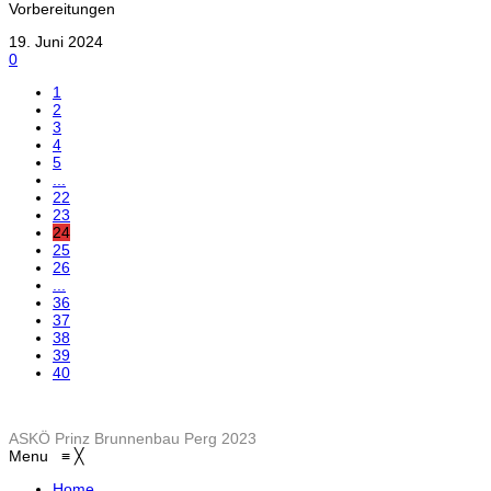
Vorbereitungen
19. Juni 2024
0
1
2
3
4
5
...
22
23
24
25
26
...
36
37
38
39
40
ASKÖ Prinz Brunnenbau Perg 2023
Menu
≡
╳
Home