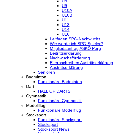
U8
U9
U10A
U10B
U11
U13
U14
U16
Leitfaden SPG-Nachwuchs
Wie werde ich SPG-Spieler?
Mitgliedsantrag ASKÖ Perg
Beitrittserklärung
Nachwuchsförderung
Elternschreiben Austrittserklärung
Austrittserklärung
Senioren
Badminton
Funktionäre Badminton
Dart
HALL OF DARTS
Gymnastik
Funktionäre Gymnastik
Modellflug
Funktionäre Modellflug
Stocksport
Funktionäre Stocksport
Stocksport
Stocksport News