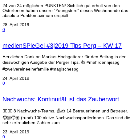
24 von 24 möglichen PUNKTEN! Sichtlich gut erholt von den
Osterferien haben unsere “Youngsters” dieses Wochenende das
absolute Punktemaximum erspielt.
28. April 2019
0
medienSPieGel #3|2019 Tips Perg – KW 17
Herzlichen Dank an Markus Hochgatterer für den Beitrag in der
dieswöchigen Ausgabe der Perger Tips. 👍 #mehrdennjespg
#zweivereineeinefamilie #magischespg
24. April 2019
0
Nachwuchs: Kontinuität ist das Zauberwort
🏃‍♀️🏃‍♂️ 8 Nachwuchs-Teams. ☝️✍️ 14 Betreuerinnen und Betreuer.
🧒🏼🧒🏽 (rund) 100 aktive NachwuchssportlerInnen. Das sind die
sehr erfreulichen Zahlen zum
23. April 2019
0