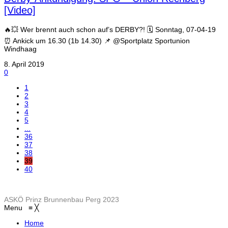
[Video]
🔥💥 Wer brennt auch schon auf’s DERBY?! 🗓 Sonntag, 07-04-19
⏰ Ankick um 16.30 (1b 14.30) 📌 @Sportplatz Sportunion
Windhaag
8. April 2019
0
1
2
3
4
5
...
36
37
38
39
40
ASKÖ Prinz Brunnenbau Perg 2023
Menu
≡
╳
Home