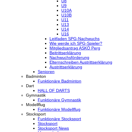
U8
U9
U10A
U10B
U11
U13
U14
U16
Leitfaden SPG-Nachwuchs
Wie werde ich SPG-Spieler?
Mitgliedsantrag ASKÖ Perg
Beitrittserklärung
Nachwuchsförderung
Elternschreiben Austrittserklärung
Austrittserklärung
Senioren
Badminton
Funktionäre Badminton
Dart
HALL OF DARTS
Gymnastik
Funktionäre Gymnastik
Modellflug
Funktionäre Modellflug
Stocksport
Funktionäre Stocksport
Stocksport
Stocksport News