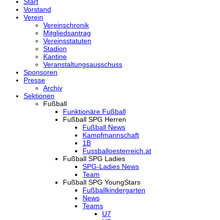
Start
Vorstand
Verein
Vereinschronik
Mitgliedsantrag
Vereinsstatuten
Stadion
Kantine
Veranstaltungsausschuss
Sponsoren
Presse
Archiv
Sektionen
Fußball
Funktionäre Fußball
Fußball SPG Herren
Fußball News
Kampfmannschaft
1B
Fussballoesterreich.at
Fußball SPG Ladies
SPG-Ladies News
Team
Fußball SPG YoungStars
Fußballkindergarten
News
Teams
U7