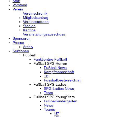
Start
Vorstand
Verein
Vereinschronik
Mitgliedsantrag
Vereinsstatuten
Stadion
Kantine
Veranstaltungsausschuss
Sponsoren
Presse
Archiv
Sektionen
Fußball
Funktionäre Fußball
Fußball SPG Herren
Fußball News
Kampfmannschaft
1B
Fussballoesterreich.at
Fußball SPG Ladies
SPG-Ladies News
Team
Fußball SPG YoungStars
Fußballkindergarten
News
Teams
U7