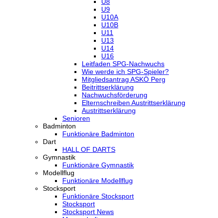
U8
U9
U10A
U10B
U11
U13
U14
U16
Leitfaden SPG-Nachwuchs
Wie werde ich SPG-Spieler?
Mitgliedsantrag ASKÖ Perg
Beitrittserklärung
Nachwuchsförderung
Elternschreiben Austrittserklärung
Austrittserklärung
Senioren
Badminton
Funktionäre Badminton
Dart
HALL OF DARTS
Gymnastik
Funktionäre Gymnastik
Modellflug
Funktionäre Modellflug
Stocksport
Funktionäre Stocksport
Stocksport
Stocksport News