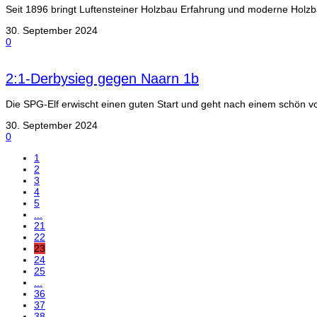
Seit 1896 bringt Luftensteiner Holzbau Erfahrung und moderne Holzb
30. September 2024
0
2:1-Derbysieg gegen Naarn 1b
Die SPG-Elf erwischt einen guten Start und geht nach einem schön vor
30. September 2024
0
1
2
3
4
5
...
21
22
23
24
25
...
36
37
38