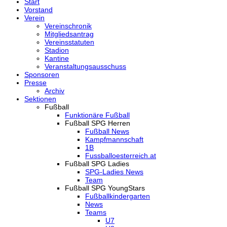
Start
Vorstand
Verein
Vereinschronik
Mitgliedsantrag
Vereinsstatuten
Stadion
Kantine
Veranstaltungsausschuss
Sponsoren
Presse
Archiv
Sektionen
Fußball
Funktionäre Fußball
Fußball SPG Herren
Fußball News
Kampfmannschaft
1B
Fussballoesterreich.at
Fußball SPG Ladies
SPG-Ladies News
Team
Fußball SPG YoungStars
Fußballkindergarten
News
Teams
U7