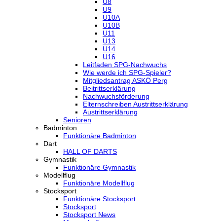
U8
U9
U10A
U10B
U11
U13
U14
U16
Leitfaden SPG-Nachwuchs
Wie werde ich SPG-Spieler?
Mitgliedsantrag ASKÖ Perg
Beitrittserklärung
Nachwuchsförderung
Elternschreiben Austrittserklärung
Austrittserklärung
Senioren
Badminton
Funktionäre Badminton
Dart
HALL OF DARTS
Gymnastik
Funktionäre Gymnastik
Modellflug
Funktionäre Modellflug
Stocksport
Funktionäre Stocksport
Stocksport
Stocksport News