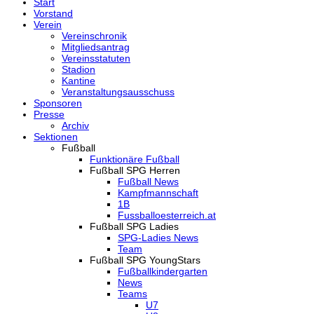
Start
Vorstand
Verein
Vereinschronik
Mitgliedsantrag
Vereinsstatuten
Stadion
Kantine
Veranstaltungsausschuss
Sponsoren
Presse
Archiv
Sektionen
Fußball
Funktionäre Fußball
Fußball SPG Herren
Fußball News
Kampfmannschaft
1B
Fussballoesterreich.at
Fußball SPG Ladies
SPG-Ladies News
Team
Fußball SPG YoungStars
Fußballkindergarten
News
Teams
U7