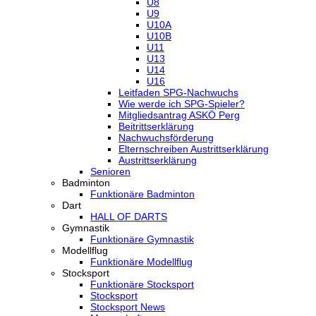
U8
U9
U10A
U10B
U11
U13
U14
U16
Leitfaden SPG-Nachwuchs
Wie werde ich SPG-Spieler?
Mitgliedsantrag ASKÖ Perg
Beitrittserklärung
Nachwuchsförderung
Elternschreiben Austrittserklärung
Austrittserklärung
Senioren
Badminton
Funktionäre Badminton
Dart
HALL OF DARTS
Gymnastik
Funktionäre Gymnastik
Modellflug
Funktionäre Modellflug
Stocksport
Funktionäre Stocksport
Stocksport
Stocksport News