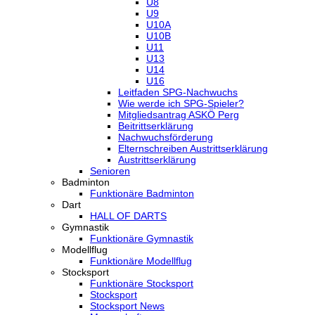
U8
U9
U10A
U10B
U11
U13
U14
U16
Leitfaden SPG-Nachwuchs
Wie werde ich SPG-Spieler?
Mitgliedsantrag ASKÖ Perg
Beitrittserklärung
Nachwuchsförderung
Elternschreiben Austrittserklärung
Austrittserklärung
Senioren
Badminton
Funktionäre Badminton
Dart
HALL OF DARTS
Gymnastik
Funktionäre Gymnastik
Modellflug
Funktionäre Modellflug
Stocksport
Funktionäre Stocksport
Stocksport
Stocksport News