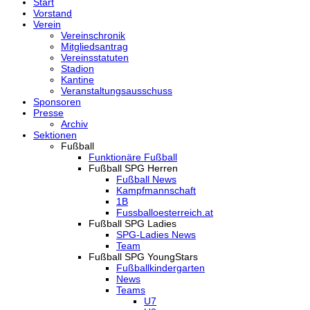
Start
Vorstand
Verein
Vereinschronik
Mitgliedsantrag
Vereinsstatuten
Stadion
Kantine
Veranstaltungsausschuss
Sponsoren
Presse
Archiv
Sektionen
Fußball
Funktionäre Fußball
Fußball SPG Herren
Fußball News
Kampfmannschaft
1B
Fussballoesterreich.at
Fußball SPG Ladies
SPG-Ladies News
Team
Fußball SPG YoungStars
Fußballkindergarten
News
Teams
U7