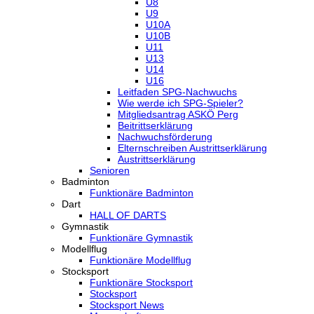
U8
U9
U10A
U10B
U11
U13
U14
U16
Leitfaden SPG-Nachwuchs
Wie werde ich SPG-Spieler?
Mitgliedsantrag ASKÖ Perg
Beitrittserklärung
Nachwuchsförderung
Elternschreiben Austrittserklärung
Austrittserklärung
Senioren
Badminton
Funktionäre Badminton
Dart
HALL OF DARTS
Gymnastik
Funktionäre Gymnastik
Modellflug
Funktionäre Modellflug
Stocksport
Funktionäre Stocksport
Stocksport
Stocksport News