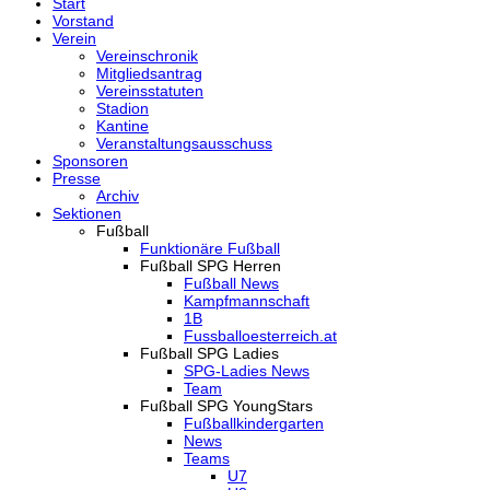
Start
Vorstand
Verein
Vereinschronik
Mitgliedsantrag
Vereinsstatuten
Stadion
Kantine
Veranstaltungsausschuss
Sponsoren
Presse
Archiv
Sektionen
Fußball
Funktionäre Fußball
Fußball SPG Herren
Fußball News
Kampfmannschaft
1B
Fussballoesterreich.at
Fußball SPG Ladies
SPG-Ladies News
Team
Fußball SPG YoungStars
Fußballkindergarten
News
Teams
U7