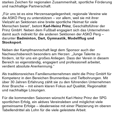
starkes Zeichen für regionalen Zusammenhalt, sportliche Förderung
und nachhaltige Partnerschaft.
„Für uns ist es eine Herzensangelegenheit, regionale Vereine wie
die ASKÖ Perg zu unterstützen – vor allem, weil sie mit ihrer
Vielzahl an Sektionen eine breite sportliche Heimat für viele
Menschen bietet“, betont
Karl-Heinz Prinz
, Geschäftsführer der
Prinz GmbH. Neben dem Fußball engagiert sich das Unternehmen
damit auch indirekt für die anderen Sektionen der ASKÖ Perg –
darunter
Badminton, Dart, Gymnastik, Modellflug und
Stocksport
.
Neben der Kampfmannschaft liegt dem Sponsor auch der
Nachwuchsbereich besonders am Herzen: „Junge Talente zu
fördern, ist für uns ein großes Anliegen. Dass der Verein in diesem
Bereich so eigenständig, engagiert und professionell arbeitet,
verdient absolute Anerkennung.“
Als traditionsreiches Familienunternehmen steht die Prinz GmbH für
Kompetenz in den Bereichen Brunnenbau und Tiefbohrungen. Mit
über 30 Jahren Erfahrung zählt sie zu den führenden Unternehmen
ihrer Branche – mit einem klaren Fokus auf Qualität, Regionalität
und nachhaltige Lösungen.
Für die kommenden Saisonen wünscht Karl-Heinz Prinz der SPG
sportlichen Erfolg, ein aktives Vereinsleben und möglichst viele
gemeinsame Erfolge – idealerweise mit einer Platzierung im oberen
Tabellendrittel als Lohn für die viele geleistete Arbeit.