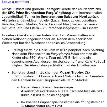
Leave a comment
Mit viel Einsatz und großem Teamgeist kehrte der U9-Nachwuchs
der
SPG Prinz Brunnenbau Perg/Windhaag
vom internationalen
Jugendfußball-Turnier im
Sportzentrum Salzburg-Nord
zurück.
Alle zehn angemeldeten Spieler (Luca, Timo, Lukas, Jonathan,
Valentin, David, Marlon, Marie, Lisa und Maxi) waren gemeinsam
mit Betreuern und Eltern – 26 Personen insgesamt – im Einsatz.
In sieben Alterskategorien traten über 120 Mannschaften aus
sieben Nationen gegeneinander an. Neben dem sportlichen
Wettkampf bot das Wochenende reichlich Abwechslung:
Freitag
führte die Reise vom ASKÖ-Sportplatz nach Salzburg.
Nach dem Einchecken im
Easy Harry’s Hotel
erlebten die
Kinder eine 360°-
Arena-Tour
mit VR-Brillen, ehe ein
gemeinsames Abendessen im „bullscorner“ und Käfig-Fußball
folgten. Der Abend klang schließlich an der Hotelbar aus.
Samstag
stand im Zeichen der
Mozart Trophy
. Die
Eröffnungsfeier mit Einmarsch und Nationalhymnen bereitete
den Rahmen für vier Gruppenspiele im 7:7-Modus.
Gegen den späteren Turniersieger
Alkenrath/Leverkusen
aus Deutschland hielt die SPG
durch ein 0:0 mühelos dagegen.
Im zweiten Gruppenspiel besiegten die Youngsters den
1. Simmeringer SC
mit 2:0.