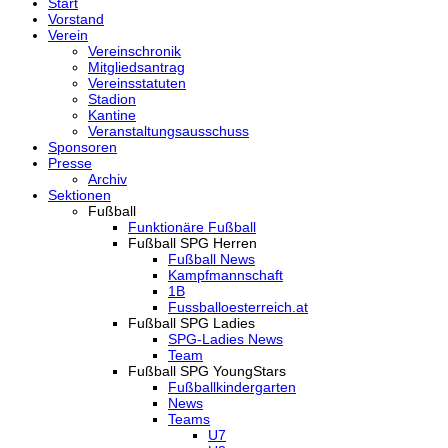
Start
Vorstand
Verein
Vereinschronik
Mitgliedsantrag
Vereinsstatuten
Stadion
Kantine
Veranstaltungsausschuss
Sponsoren
Presse
Archiv
Sektionen
Fußball
Funktionäre Fußball
Fußball SPG Herren
Fußball News
Kampfmannschaft
1B
Fussballoesterreich.at
Fußball SPG Ladies
SPG-Ladies News
Team
Fußball SPG YoungStars
Fußballkindergarten
News
Teams
U7