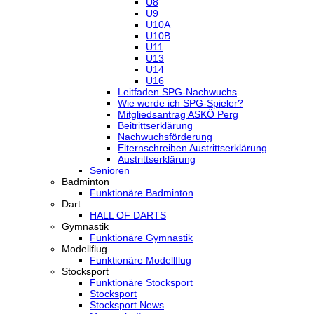
U8
U9
U10A
U10B
U11
U13
U14
U16
Leitfaden SPG-Nachwuchs
Wie werde ich SPG-Spieler?
Mitgliedsantrag ASKÖ Perg
Beitrittserklärung
Nachwuchsförderung
Elternschreiben Austrittserklärung
Austrittserklärung
Senioren
Badminton
Funktionäre Badminton
Dart
HALL OF DARTS
Gymnastik
Funktionäre Gymnastik
Modellflug
Funktionäre Modellflug
Stocksport
Funktionäre Stocksport
Stocksport
Stocksport News