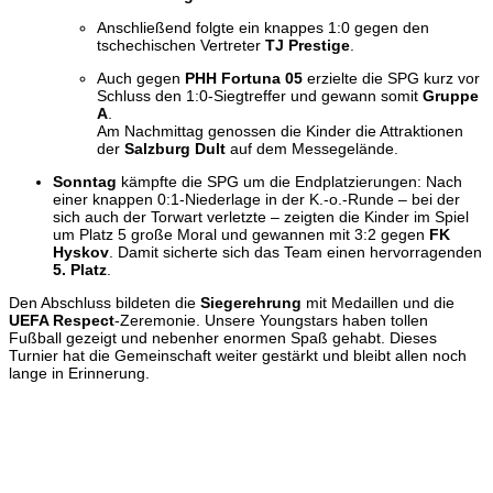
Anschließend folgte ein knappes 1:0 gegen den
tschechischen Vertreter
TJ Prestige
.
Auch gegen
PHH Fortuna 05
erzielte die SPG kurz vor
Schluss den 1:0-Siegtreffer und gewann somit
Gruppe
A
.
Am Nachmittag genossen die Kinder die Attraktionen
der
Salzburg Dult
auf dem Messegelände.
Sonntag
kämpfte die SPG um die Endplatzierungen: Nach
einer knappen 0:1-Niederlage in der K.-o.-Runde – bei der
sich auch der Torwart verletzte – zeigten die Kinder im Spiel
um Platz 5 große Moral und gewannen mit 3:2 gegen
FK
Hyskov
. Damit sicherte sich das Team einen hervorragenden
5. Platz
.
Den Abschluss bildeten die
Siegerehrung
mit Medaillen und die
UEFA Respect
-Zeremonie. Unsere Youngstars haben tollen
Fußball gezeigt und nebenher enormen Spaß gehabt. Dieses
Turnier hat die Gemeinschaft weiter gestärkt und bleibt allen noch
lange in Erinnerung.