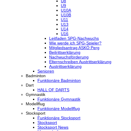
U8
U9
U10A
U10B
U11
U13
U14
U16
Leitfaden SPG-Nachwuchs
Wie werde ich SPG-Spieler?
Mitgliedsantrag ASKÖ Perg
Beitrittserklärung
Nachwuchsförderung
Elternschreiben Austrittserklärung
Austrittserklärung
Senioren
Badminton
Funktionäre Badminton
Dart
HALL OF DARTS
Gymnastik
Funktionäre Gymnastik
Modellflug
Funktionäre Modellflug
Stocksport
Funktionäre Stocksport
Stocksport
Stocksport News