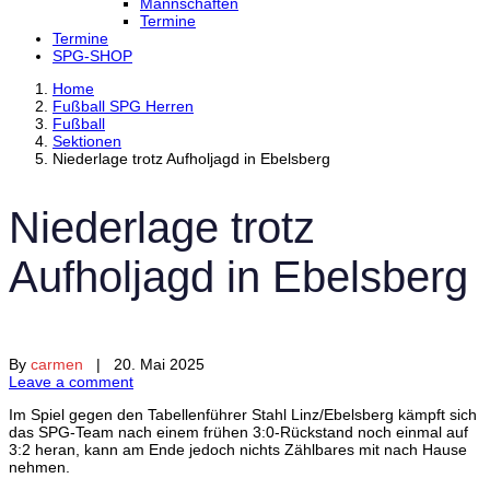
Mannschaften
Termine
Termine
SPG-SHOP
Home
Fußball SPG Herren
Fußball
Sektionen
Niederlage trotz Aufholjagd in Ebelsberg
Niederlage trotz
Aufholjagd in Ebelsberg
By
carmen
| 20. Mai 2025
Leave a comment
Im
Spiel
gegen
den
Tabellenführer
Stahl
Linz/
Ebelsberg
kämpft
sich
das
SPG-
Team
nach
einem
frühen
3:
0-
Rückstand
noch
einmal
auf
3:
2
heran,
kann
am
Ende
jedoch
nichts
Zählbares
mit
nach
Hause
nehmen.