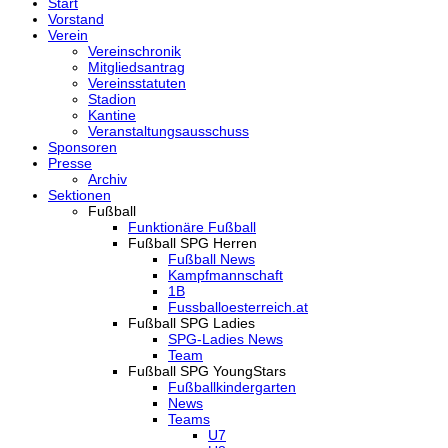
Start
Vorstand
Verein
Vereinschronik
Mitgliedsantrag
Vereinsstatuten
Stadion
Kantine
Veranstaltungsausschuss
Sponsoren
Presse
Archiv
Sektionen
Fußball
Funktionäre Fußball
Fußball SPG Herren
Fußball News
Kampfmannschaft
1B
Fussballoesterreich.at
Fußball SPG Ladies
SPG-Ladies News
Team
Fußball SPG YoungStars
Fußballkindergarten
News
Teams
U7