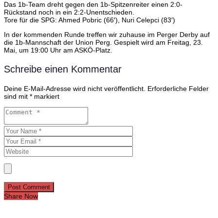
Das
1b-
Team
dreht
gegen
den
1b-
Spitzenreiter
einen
2:
0-
Rückstand
noch
in
ein
2:
2-
Unentschieden.
Tore
für
die
SPG:
Ahmed
Pobric (
66′),
Nuri
Celepci (
83′)
In
der
kommenden
Runde
treffen
wir
zuhause
im
Perger
Derby
auf
die
1b-
Mannschaft
der
Union
Perg.
Gespielt
wird
am
Freitag,
23.
Mai,
um
19:
00
Uhr
am
ASKÖ-
Platz.
Schreibe einen Kommentar
Deine E-Mail-Adresse wird nicht veröffentlicht.
Erforderliche Felder
sind mit
*
markiert
Post Comment
Share Now