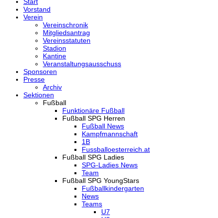
Start
Vorstand
Verein
Vereinschronik
Mitgliedsantrag
Vereinsstatuten
Stadion
Kantine
Veranstaltungsausschuss
Sponsoren
Presse
Archiv
Sektionen
Fußball
Funktionäre Fußball
Fußball SPG Herren
Fußball News
Kampfmannschaft
1B
Fussballoesterreich.at
Fußball SPG Ladies
SPG-Ladies News
Team
Fußball SPG YoungStars
Fußballkindergarten
News
Teams
U7