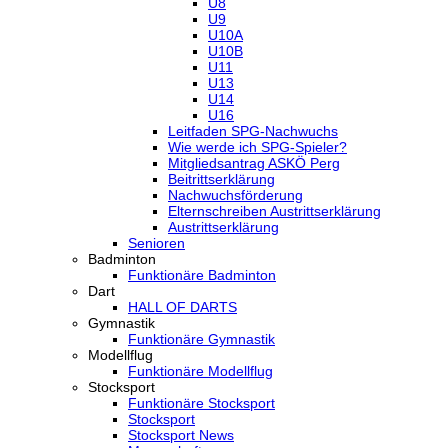
U8
U9
U10A
U10B
U11
U13
U14
U16
Leitfaden SPG-Nachwuchs
Wie werde ich SPG-Spieler?
Mitgliedsantrag ASKÖ Perg
Beitrittserklärung
Nachwuchsförderung
Elternschreiben Austrittserklärung
Austrittserklärung
Senioren
Badminton
Funktionäre Badminton
Dart
HALL OF DARTS
Gymnastik
Funktionäre Gymnastik
Modellflug
Funktionäre Modellflug
Stocksport
Funktionäre Stocksport
Stocksport
Stocksport News