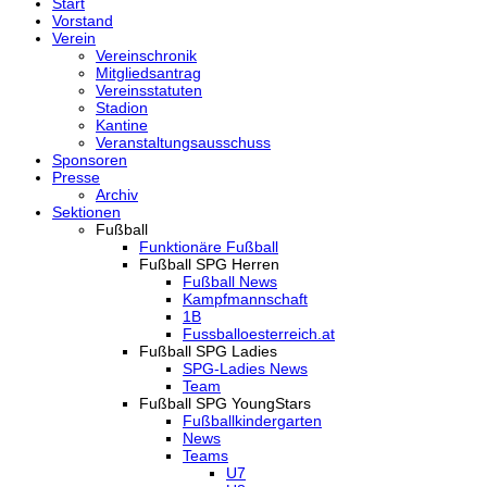
Start
Vorstand
Verein
Vereinschronik
Mitgliedsantrag
Vereinsstatuten
Stadion
Kantine
Veranstaltungsausschuss
Sponsoren
Presse
Archiv
Sektionen
Fußball
Funktionäre Fußball
Fußball SPG Herren
Fußball News
Kampfmannschaft
1B
Fussballoesterreich.at
Fußball SPG Ladies
SPG-Ladies News
Team
Fußball SPG YoungStars
Fußballkindergarten
News
Teams
U7