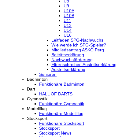
U8
U9
U10A
U10B
U11
U13
U14
U16
Leitfaden SPG-Nachwuchs
Wie werde ich SPG-Spieler?
Mitgliedsantrag ASKÖ Perg
Beitrittserklärung
Nachwuchsförderung
Elternschreiben Austrittserklärung
Austrittserklärung
Senioren
Badminton
Funktionäre Badminton
Dart
HALL OF DARTS
Gymnastik
Funktionäre Gymnastik
Modellflug
Funktionäre Modellflug
Stocksport
Funktionäre Stocksport
Stocksport
Stocksport News