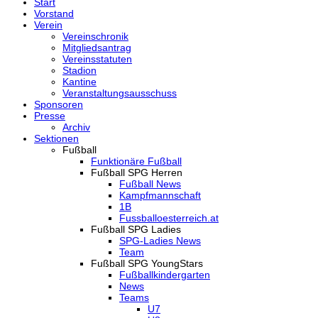
Start
Vorstand
Verein
Vereinschronik
Mitgliedsantrag
Vereinsstatuten
Stadion
Kantine
Veranstaltungsausschuss
Sponsoren
Presse
Archiv
Sektionen
Fußball
Funktionäre Fußball
Fußball SPG Herren
Fußball News
Kampfmannschaft
1B
Fussballoesterreich.at
Fußball SPG Ladies
SPG-Ladies News
Team
Fußball SPG YoungStars
Fußballkindergarten
News
Teams
U7