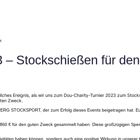
k
3 – Stockschießen für de
iches Ereignis, als wir uns zum Dou-Charity-Turnier 2023 zum Sto
uten Zweck.
 STOCKSPORT, der zum Erfolg dieses Events beigetragen hat. Euer 
3.860 € für den guten Zweck gesammelt haben. Diese großzügigen Spen
ktivitäten haben können, sondern auch eine positive Wirkung in unsere