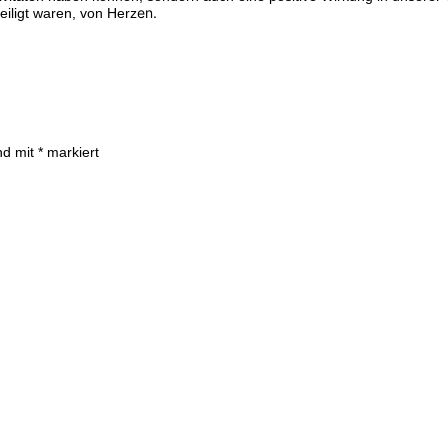
en.
eiligt waren, von Herz
ind mit
*
markiert