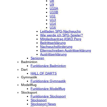
U8
U9
U10A
U10B
U11
U13
U14
U16
Leitfaden SPG-Nachwuchs
Wie werde ich SPG-Spieler?
Mitgliedsantrag ASKÖ Perg
Beitrittserklärung
Nachwuchsförderung
Elternschreiben Austrittserklärung
Austrittserklärung
Senioren
Badminton
Funktionäre Badminton
Dart
HALL OF DARTS
Gymnastik
Funktionäre Gymnastik
Modellflug
Funktionäre Modellflug
Stocksport
Funktionäre Stocksport
Stocksport
Stocksport News