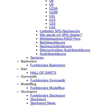
U8
U9
U10A
U10B
U11
U13
U14
U16
Leitfaden SPG-Nachwuchs
Wie werde ich SPG-Spieler?
Mitgliedsantrag ASKÖ Perg
Beitrittserklärung
Nachwuchsförderung
Elternschreiben Austrittserklärung
Austrittserklärung
Senioren
Badminton
Funktionäre Badminton
Dart
HALL OF DARTS
Gymnastik
Funktionäre Gymnastik
Modellflug
Funktionäre Modellflug
Stocksport
Funktionäre Stocksport
Stocksport
Stocksport News