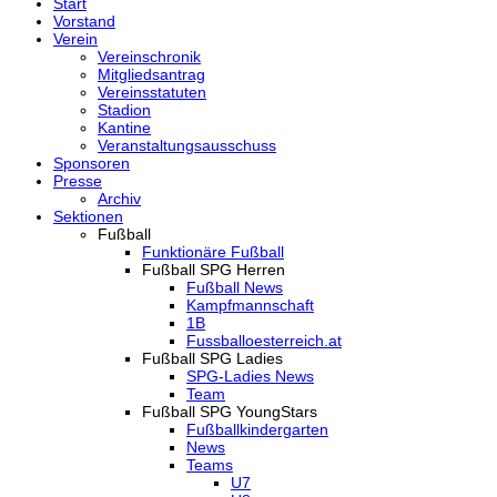
Start
Vorstand
Verein
Vereinschronik
Mitgliedsantrag
Vereinsstatuten
Stadion
Kantine
Veranstaltungsausschuss
Sponsoren
Presse
Archiv
Sektionen
Fußball
Funktionäre Fußball
Fußball SPG Herren
Fußball News
Kampfmannschaft
1B
Fussballoesterreich.at
Fußball SPG Ladies
SPG-Ladies News
Team
Fußball SPG YoungStars
Fußballkindergarten
News
Teams
U7