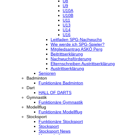
U8
U9
U10A
U10B
U11
U13
U14
U16
Leitfaden SPG-Nachwuchs
Wie werde ich SPG-Spieler?
Mitgliedsantrag ASKÖ Perg
Beitrittserklärung
Nachwuchsförderung
Elternschreiben Austrittserklärung
Austrittserklärung
Senioren
Badminton
Funktionäre Badminton
Dart
HALL OF DARTS
Gymnastik
Funktionäre Gymnastik
Modellflug
Funktionäre Modellflug
Stocksport
Funktionäre Stocksport
Stocksport
Stocksport News