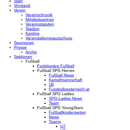
Start
Vorstand
Verein
Vereinschronik
Mitgliedsantrag
Vereinsstatuten
Stadion
Kantine
Veranstaltungsausschuss
Sponsoren
Presse
Archiv
Sektionen
Fußball
Funktionäre Fußball
Fußball SPG Herren
Fußball News
Kampfmannschaft
1B
Fussballoesterreich.at
Fußball SPG Ladies
SPG-Ladies News
Team
Fußball SPG YoungStars
Fußballkindergarten
News
Teams
U7