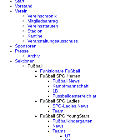
Start
Vorstand
Verein
Vereinschronik
Mitgliedsantrag
Vereinsstatuten
Stadion
Kantine
Veranstaltungsausschuss
Sponsoren
Presse
Archiv
Sektionen
Fußball
Funktionäre Fußball
Fußball SPG Herren
Fußball News
Kampfmannschaft
1B
Fussballoesterreich.at
Fußball SPG Ladies
SPG-Ladies News
Team
Fußball SPG YoungStars
Fußballkindergarten
News
Teams
U7