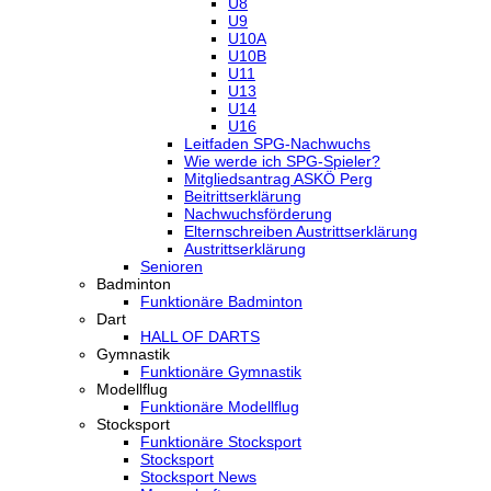
U8
U9
U10A
U10B
U11
U13
U14
U16
Leitfaden SPG-Nachwuchs
Wie werde ich SPG-Spieler?
Mitgliedsantrag ASKÖ Perg
Beitrittserklärung
Nachwuchsförderung
Elternschreiben Austrittserklärung
Austrittserklärung
Senioren
Badminton
Funktionäre Badminton
Dart
HALL OF DARTS
Gymnastik
Funktionäre Gymnastik
Modellflug
Funktionäre Modellflug
Stocksport
Funktionäre Stocksport
Stocksport
Stocksport News