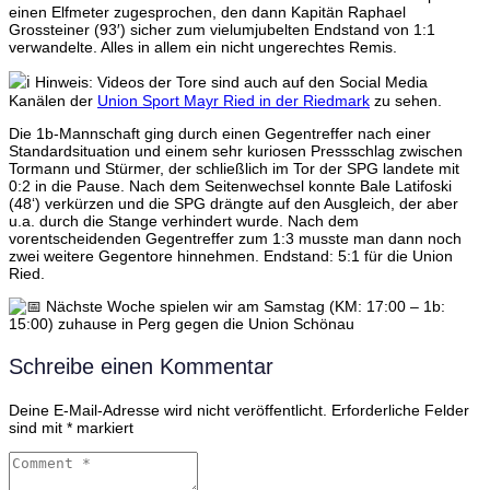
einen Elfmeter zugesprochen, den dann Kapitän Raphael
Grossteiner (93′) sicher zum vielumjubelten Endstand von 1:1
verwandelte. Alles in allem ein nicht ungerechtes Remis.
Hinweis: Videos der Tore sind auch auf den Social Media
Kanälen der
Union Sport Mayr Ried in der Riedmark
zu sehen.
Die 1b-Mannschaft ging durch einen Gegentreffer nach einer
Standardsituation und einem sehr kuriosen Pressschlag zwischen
Tormann und Stürmer, der schließlich im Tor der SPG landete mit
0:2 in die Pause. Nach dem Seitenwechsel konnte Bale Latifoski
(48‘) verkürzen und die SPG drängte auf den Ausgleich, der aber
u.a. durch die Stange verhindert wurde. Nach dem
vorentscheidenden Gegentreffer zum 1:3 musste man dann noch
zwei weitere Gegentore hinnehmen. Endstand: 5:1 für die Union
Ried.
Nächste Woche spielen wir am Samstag (KM: 17:00 – 1b:
15:00) zuhause in Perg gegen die Union Schönau
Schreibe einen Kommentar
Deine E-Mail-Adresse wird nicht veröffentlicht.
Erforderliche Felder
sind mit
*
markiert