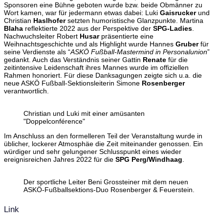
Sponsoren eine Bühne geboten wurde bzw. beide Obmänner zu
Wort kamen, war für jedermann etwas dabei: Luki
Gaisrucker
und
Christian
Haslhofer
setzten humoristische Glanzpunkte. Martina
Blaha
reflektierte 2022 aus der Perspektive der
SPG-Ladies
.
Nachwuchsleiter Robert
Husar
präsentierte eine
Weihnachtsgeschichte und als Highlight wurde Hannes
Gruber
für
seine Verdienste als “
ASKÖ Fußball-Mastermind in Personalunion
”
gedankt. Auch das Verständnis seiner Gattin
Renate
für die
zeitintensive Leidenschaft ihres Mannes wurde im offiziellen
Rahmen honoriert. Für diese Danksagungen zeigte sich u.a. die
neue ASKÖ Fußball-Sektionsleiterin Simone
Rosenberger
verantwortlich.
Christian und Luki mit einer amüsanten
"Doppelconférence"
Im Anschluss an den formelleren Teil der Veranstaltung wurde in
üblicher, lockerer Atmosphäe die Zeit miteinander genossen. Ein
würdiger und sehr gelungener Schlusspunkt eines wieder
ereignisreichen Jahres 2022 für die
SPG Perg/Windhaag
.
Der sportliche Leiter Beni Grossteiner mit dem neuen
ASKÖ-Fußballsektions-Duo Rosenberger & Feuerstein.
Link