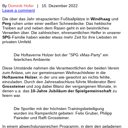
By
Dominik Hofer
| 15. Dezember 2022
Leave a comment
Die über das Jahr strapazierten Fußballplätze in
Windhaag
und
Perg
ruhen unter einer weißen Schneedecke. Das hektische
Treiben auf und neben dem Rasen geht in ein besinnliches
Verweilen über. Die zahlreichen, ehrenamtlichen Helfer in unserer
SPG
-Familie haben wieder etwas mehr Zeit für ihre Liebsten im
privaten Umfeld.
Die Hoftaverne Holzer bot der "SPG xMas-Party" ein
feierliches Ambiente.
Diese Umstände nahmen die Verantwortlichen der beiden Verein
zum Anlass, um zur gemeinsamen Weihnachtsfeier in die
Hoftaverne Holzer
, in der uns wie gewohnt an nichts fehlte,
einzuladen. Durch den Jahresabschluss führte Moderator Beni
Grossteiner
und zog dabei Bilanz der vergangenen Monate, in
denen u.a. das
10-Jahre Jubiläum der Spielgemeinschaft
zu
feiern war.
Die Sportler mit der höchsten Trainingsbeteiligung
wurden ins Rampenlicht gebeten: Felix Gruber, Philipp
Paireder und Raffi Grossteiner.
In einem abwechslungsreichen Programm, in dem den geladenen