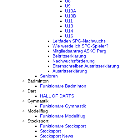
U8
U9
U10A
U10B
U11
U13
U14
U16
Leitfaden SPG-Nachwuchs
Wie werde ich SPG-Spieler?
Mitgliedsantrag ASKÖ Perg
Beitrittserklärung
Nachwuchsförderung
Elternschreiben Austrittserklärung
Austrittserklärung
Senioren
Badminton
Funktionäre Badminton
Dart
HALL OF DARTS
Gymnastik
Funktionäre Gymnastik
Modellflug
Funktionäre Modellflug
Stocksport
Funktionäre Stocksport
Stocksport
Stocksport News