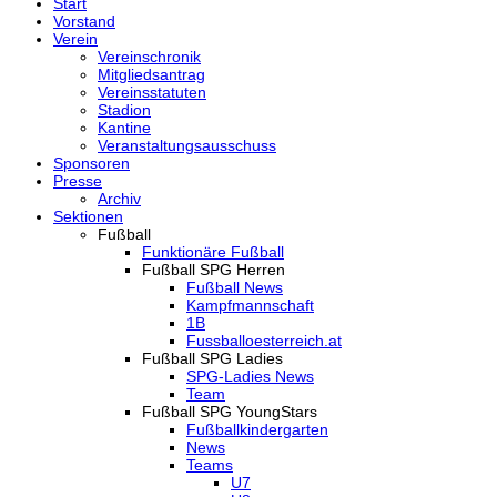
Start
Vorstand
Verein
Vereinschronik
Mitgliedsantrag
Vereinsstatuten
Stadion
Kantine
Veranstaltungsausschuss
Sponsoren
Presse
Archiv
Sektionen
Fußball
Funktionäre Fußball
Fußball SPG Herren
Fußball News
Kampfmannschaft
1B
Fussballoesterreich.at
Fußball SPG Ladies
SPG-Ladies News
Team
Fußball SPG YoungStars
Fußballkindergarten
News
Teams
U7