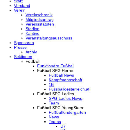
Start
Vorstand
Verein
Vereinschronik
Mitgliedsantrag
Vereinsstatuten
Stadion
Kantine
Veranstaltungsausschuss
Sponsoren
Presse
Archiv
Sektionen
Fußball
Funktionäre Fußball
Fußball SPG Herren
Fußball News
Kampfmannschaft
1B
Fussballoesterreich.at
Fußball SPG Ladies
SPG-Ladies News
Team
Fußball SPG YoungStars
Fußballkindergarten
News
Teams
U7