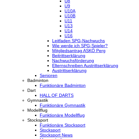
U8
U9
U10A
U10B
U11
U13
U14
U16
Leitfaden SPG-Nachwuchs
Wie werde ich SPG-Spieler?
Mitgliedsantrag ASKÖ Perg
Beitrittserklärung
Nachwuchsförderung
Elternschreiben Austrittserklärung
Austrittserklärung
Senioren
Badminton
Funktionäre Badminton
Dart
HALL OF DARTS
Gymnastik
Funktionäre Gymnastik
Modellflug
Funktionäre Modellflug
Stocksport
Funktionäre Stocksport
Stocksport
Stocksport News