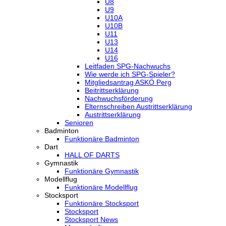
U8
U9
U10A
U10B
U11
U13
U14
U16
Leitfaden SPG-Nachwuchs
Wie werde ich SPG-Spieler?
Mitgliedsantrag ASKÖ Perg
Beitrittserklärung
Nachwuchsförderung
Elternschreiben Austrittserklärung
Austrittserklärung
Senioren
Badminton
Funktionäre Badminton
Dart
HALL OF DARTS
Gymnastik
Funktionäre Gymnastik
Modellflug
Funktionäre Modellflug
Stocksport
Funktionäre Stocksport
Stocksport
Stocksport News