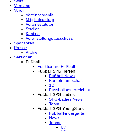
Start
Vorstand
Verein
Vereinschronik
Mitgliedsantrag
Vereinsstatuten
Stadion
Kantine
Veranstaltungsausschuss
Sponsoren
Presse
Archiv
Sektionen
Fußball
Funktionäre Fußball
Fußball SPG Herren
Fußball News
Kampfmannschaft
1B
Fussballoesterreich.at
Fußball SPG Ladies
SPG-Ladies News
Team
Fußball SPG YoungStars
Fußballkindergarten
News
Teams
U7