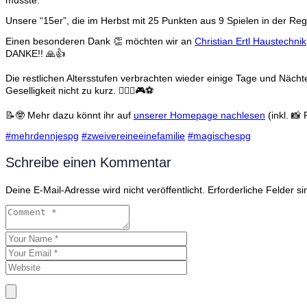
musste.
Unsere “15er”, die im Herbst mit 25 Punkten aus 9 Spielen in der Reg
Einen besonderen Dank
👏
möchten wir an
Christian Ertl Haustechnik
DANKE!!
🙏
👍
Die restlichen Altersstufen verbrachten wieder einige Tage und Nä
Geselligkeit nicht zu kurz.
🏊‍♂️
🎳
🎮
⚽
📝
🤓
Mehr dazu könnt ihr auf
unserer Homepage nachlesen
(inkl.
📸
F
#
mehrdennjespg
#
zweivereineeinefamilie
#
magischespg
Schreibe einen Kommentar
Deine E-Mail-Adresse wird nicht veröffentlicht.
Erforderliche Felder s