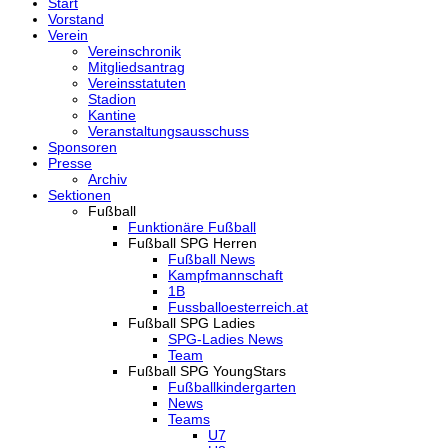
Start
Vorstand
Verein
Vereinschronik
Mitgliedsantrag
Vereinsstatuten
Stadion
Kantine
Veranstaltungsausschuss
Sponsoren
Presse
Archiv
Sektionen
Fußball
Funktionäre Fußball
Fußball SPG Herren
Fußball News
Kampfmannschaft
1B
Fussballoesterreich.at
Fußball SPG Ladies
SPG-Ladies News
Team
Fußball SPG YoungStars
Fußballkindergarten
News
Teams
U7