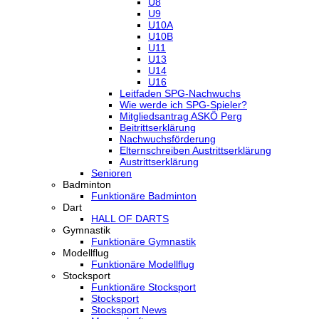
U8
U9
U10A
U10B
U11
U13
U14
U16
Leitfaden SPG-Nachwuchs
Wie werde ich SPG-Spieler?
Mitgliedsantrag ASKÖ Perg
Beitrittserklärung
Nachwuchsförderung
Elternschreiben Austrittserklärung
Austrittserklärung
Senioren
Badminton
Funktionäre Badminton
Dart
HALL OF DARTS
Gymnastik
Funktionäre Gymnastik
Modellflug
Funktionäre Modellflug
Stocksport
Funktionäre Stocksport
Stocksport
Stocksport News