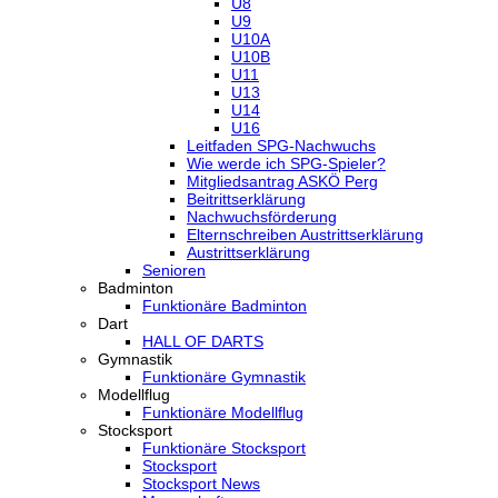
U8
U9
U10A
U10B
U11
U13
U14
U16
Leitfaden SPG-Nachwuchs
Wie werde ich SPG-Spieler?
Mitgliedsantrag ASKÖ Perg
Beitrittserklärung
Nachwuchsförderung
Elternschreiben Austrittserklärung
Austrittserklärung
Senioren
Badminton
Funktionäre Badminton
Dart
HALL OF DARTS
Gymnastik
Funktionäre Gymnastik
Modellflug
Funktionäre Modellflug
Stocksport
Funktionäre Stocksport
Stocksport
Stocksport News