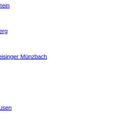
tein
erg
isinger Münzbach
usen