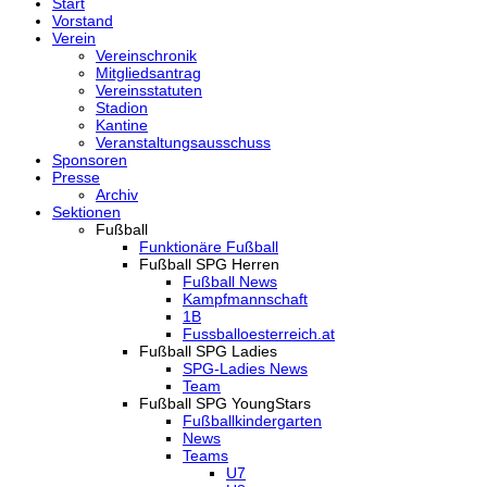
Start
Vorstand
Verein
Vereinschronik
Mitgliedsantrag
Vereinsstatuten
Stadion
Kantine
Veranstaltungsausschuss
Sponsoren
Presse
Archiv
Sektionen
Fußball
Funktionäre Fußball
Fußball SPG Herren
Fußball News
Kampfmannschaft
1B
Fussballoesterreich.at
Fußball SPG Ladies
SPG-Ladies News
Team
Fußball SPG YoungStars
Fußballkindergarten
News
Teams
U7