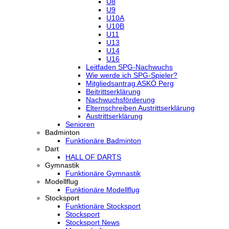
U8
U9
U10A
U10B
U11
U13
U14
U16
Leitfaden SPG-Nachwuchs
Wie werde ich SPG-Spieler?
Mitgliedsantrag ASKÖ Perg
Beitrittserklärung
Nachwuchsförderung
Elternschreiben Austrittserklärung
Austrittserklärung
Senioren
Badminton
Funktionäre Badminton
Dart
HALL OF DARTS
Gymnastik
Funktionäre Gymnastik
Modellflug
Funktionäre Modellflug
Stocksport
Funktionäre Stocksport
Stocksport
Stocksport News