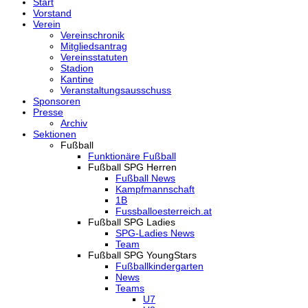
Start
Vorstand
Verein
Vereinschronik
Mitgliedsantrag
Vereinsstatuten
Stadion
Kantine
Veranstaltungsausschuss
Sponsoren
Presse
Archiv
Sektionen
Fußball
Funktionäre Fußball
Fußball SPG Herren
Fußball News
Kampfmannschaft
1B
Fussballoesterreich.at
Fußball SPG Ladies
SPG-Ladies News
Team
Fußball SPG YoungStars
Fußballkindergarten
News
Teams
U7